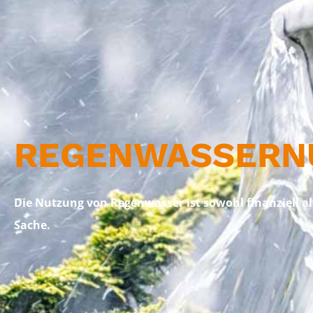
REGENWASSER­
Die Nutzung von Regenwasser ist sowohl finanziell al
Sache.