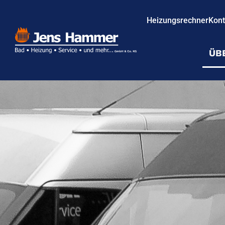
Heizungsrechner
Kont
ÜB