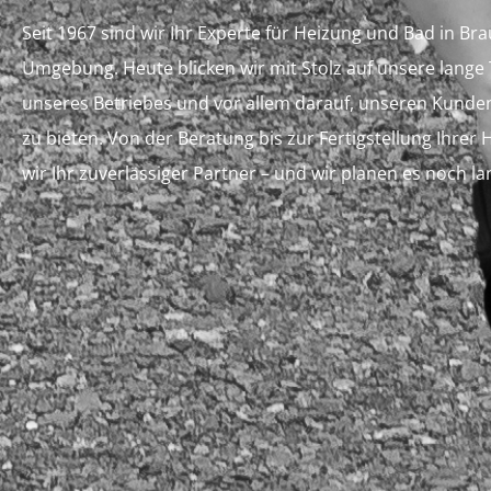
Seit 1967 sind wir Ihr Experte für Heizung und Bad in Br
Umgebung. Heute blicken wir mit Stolz auf unsere lange 
unseres Betriebes und vor allem darauf, unseren Kunden
zu bieten. Von der Beratung bis zur Fertigstellung Ihrer
wir Ihr zuverlässiger Partner – und wir planen es noch la